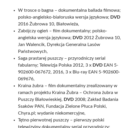
W trosce o bagna – dokumentalna ballada filmowa;
polsko-angielsko-białoruska wersja językowa;
DVD
2016 Żubrowa 10, Białowieża,
Zabójczy ogień – film dokumentalny; polsko-
angielska wersja językowa;
DVD
2012 Żubrowa 10,
Jan Walencik, Dyrekcja Generalna Lasów
Państwowych,
Saga prastarej puszczy – przyrodniczy serial
fabularny; Telewizja Polska 2012, 3 x
DVD
EAN 5-
902600-067672, 2016, 3 x Blu-ray EAN 5-902600-
069676,
Kraina żubra – film dokumentalny zrealizowany w
ramach projektu Kraina Żubra – Ochrona żubra w
Puszczy Białowieskiej,
DVD
2008; Zakład Badania
Ssaków PAN, Fundacja Zielone Płuca Polski,
Chyra.pl; wydanie niekomercyjne,
Tętno pierwotnej puszczy – pierwszy polski
telewizyjny dokumentalny serial przyrodniczy;