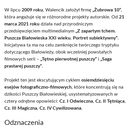
W lipcu
2009 roku
, Walencik założył firmę
„Żubrowa 10”
,
która angażuje się w różnorodne projekty autorskie. Od
21
marca 2021 roku
działa nad przyrodniczym
przedsięwzięciem multimedialnym
„Z zapartym tchem.
Puszcza Białowieska XXI wieku. Portret subiektywny”
.
Inicjatywa ta ma na celu zamknięcie twórczego tryptyku
dotyczącego Białowieży, obok wcześniej powstałych
filmowych serii –
„Tętno pierwotnej puszczy”
i
„Saga
prastarej puszczy”
.
Projekt ten jest ekscytującym cyklem
osiemdziesięciu
esejów fotograficzno-filmowych
, które koncentrują się na
dzikości Puszczy Białowieskiej, usystematyzowanych w
cztery odrębne opowieści:
Cz. I Odwieczna
,
Cz. II Tętniąca
,
Cz. III Magiczna
,
Cz. IV Cywilizowana
.
Odznaczenia