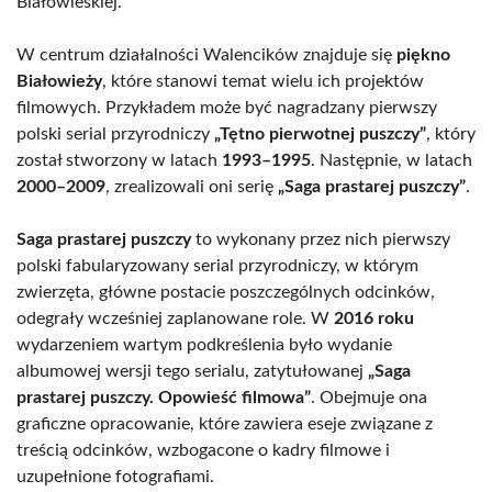
Białowieskiej.
W centrum działalności Walencików znajduje się
piękno
Białowieży
, które stanowi temat wielu ich projektów
filmowych. Przykładem może być nagradzany pierwszy
polski serial przyrodniczy
„Tętno pierwotnej puszczy”
, który
został stworzony w latach
1993–1995
. Następnie, w latach
2000–2009
, zrealizowali oni serię
„Saga prastarej puszczy”
.
Saga prastarej puszczy
to wykonany przez nich pierwszy
polski fabularyzowany serial przyrodniczy, w którym
zwierzęta, główne postacie poszczególnych odcinków,
odegrały wcześniej zaplanowane role. W
2016 roku
wydarzeniem wartym podkreślenia było wydanie
albumowej wersji tego serialu, zatytułowanej
„Saga
prastarej puszczy. Opowieść filmowa”
. Obejmuje ona
graficzne opracowanie, które zawiera eseje związane z
treścią odcinków, wzbogacone o kadry filmowe i
uzupełnione fotografiami.