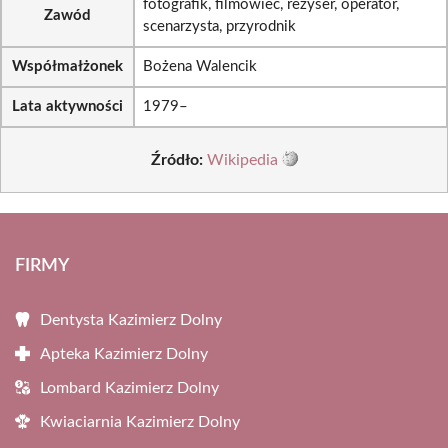
fotografik, filmowiec, reżyser, operator,
Zawód
scenarzysta, przyrodnik
Współmałżonek
Bożena Walencik
Lata aktywności
1979–
Źródło:
Wikipedia
FIRMY
Dentysta Kazimierz Dolny
Apteka Kazimierz Dolny
Lombard Kazimierz Dolny
Kwiaciarnia Kazimierz Dolny