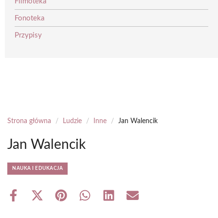
Filmoteka
Fonoteka
Przypisy
Strona główna
/
Ludzie
/
Inne
/
Jan Walencik
Jan Walencik
NAUKA I EDUKACJA
Share
Share
Share
Share
Share
Share
on
on
on
on
on
on
Facebook
X
Pinterest
WhatsApp
LinkedIn
Email