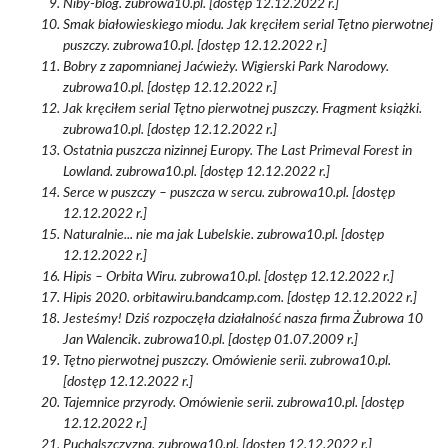
Niby-blog. zubrowa10.pl. [dostęp 12.12.2022 r.]
Smak białowieskiego miodu. Jak kręciłem serial Tętno pierwotnej
puszczy. zubrowa10.pl. [dostęp 12.12.2022 r.]
Bobry z zapomnianej Jaćwieży. Wigierski Park Narodowy.
zubrowa10.pl. [dostęp 12.12.2022 r.]
Jak kręciłem serial Tętno pierwotnej puszczy. Fragment książki.
zubrowa10.pl. [dostęp 12.12.2022 r.]
Ostatnia puszcza nizinnej Europy. The Last Primeval Forest in
Lowland. zubrowa10.pl. [dostęp 12.12.2022 r.]
Serce w puszczy – puszcza w sercu. zubrowa10.pl. [dostęp
12.12.2022 r.]
Naturalnie... nie ma jak Lubelskie. zubrowa10.pl. [dostęp
12.12.2022 r.]
Hipis – Orbita Wiru. zubrowa10.pl. [dostęp 12.12.2022 r.]
Hipis 2020. orbitawiru.bandcamp.com. [dostęp 12.12.2022 r.]
Jesteśmy! Dziś rozpoczęła działalność nasza firma Żubrowa 10
Jan Walencik. zubrowa10.pl. [dostęp 01.07.2009 r.]
Tętno pierwotnej puszczy. Omówienie serii. zubrowa10.pl.
[dostęp 12.12.2022 r.]
Tajemnice przyrody. Omówienie serii. zubrowa10.pl. [dostęp
12.12.2022 r.]
Puchalszczyzna. zubrowa10.pl. [dostęp 12.12.2022 r.]