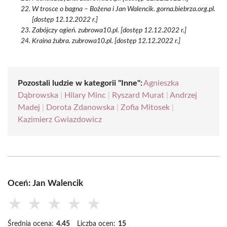
W trosce o bagna – Bożena i Jan Walencik. gorna.biebrza.org.pl.
[dostęp 12.12.2022 r.]
Zabójczy ogień. zubrowa10.pl. [dostęp 12.12.2022 r.]
Kraina żubra. zubrowa10.pl. [dostęp 12.12.2022 r.]
Pozostali ludzie w kategorii "Inne":
Agnieszka
Dąbrowska
|
Hilary Minc
|
Ryszard Murat
|
Andrzej
Madej
|
Dorota Zdanowska
|
Zofia Mitosek
|
Kazimierz Gwiazdowicz
Oceń: Jan Walencik
★
★
★
★
★
Średnia ocena:
4.45
Liczba ocen:
15