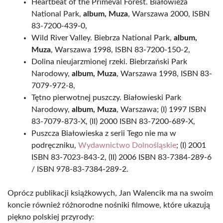
Heartbeat of the Primeval Forest. Białowieża
National Park,
album, Muza
, Warszawa 2000, ISBN
83-7200-439-0,
Wild River Valley. Biebrza National Park,
album,
Muza
, Warszawa 1998, ISBN 83-7200-150-2,
Dolina nieujarzmionej rzeki. Biebrzański Park
Narodowy,
album, Muza
, Warszawa 1998, ISBN 83-
7079-972-8,
Tętno pierwotnej puszczy. Białowieski Park
Narodowy,
album, Muza
, Warszawa; (I) 1997 ISBN
83-7079-873-X, (II) 2000 ISBN 83-7200-689-X,
Puszcza Białowieska z serii Tego nie ma w
podręczniku,
Wydawnictwo Dolnośląskie
; (I) 2001
ISBN 83-7023-843-2, (II) 2006 ISBN 83-7384-289-6
/ ISBN 978-83-7384-289-2.
Oprócz publikacji książkowych, Jan Walencik ma na swoim
koncie również różnorodne nośniki filmowe, które ukazują
piękno polskiej przyrody: