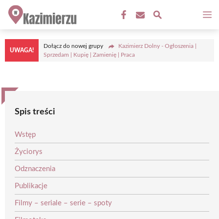
Przejdź
M
do
treści
Dołącz do nowej grupy
Kazimierz Dolny - Ogłoszenia |
UWAGA!
Sprzedam | Kupię | Zamienię | Praca
Spis treści
Wstęp
Życiorys
Odznaczenia
Publikacje
Filmy – seriale – serie – spoty