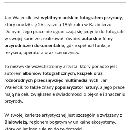
(Twitter)
Jan Walencik jest
wybitnym polskim fotografem przyrody
,
który urodził się 26 stycznia 1955 roku w Kazimierzu
Dolnym. Jego prace nie ograniczają się jedynie do fotografii;
w swojej karierze zrealizował również
autorskie filmy
przyrodnicze i dokumentalne
, gdzie spełniał funkcje
reżysera, operatora oraz scenarzysty.
To niezwykle wszechstronny artysta, który ponadto jest
autorem
albumów fotograficznych, książek oraz
różnorodnych przedsięwzięć multimedialnych
. Jan
Walencik to także znany
popularyzator natury
, a jego prace
mają na celu zwiększenie świadomości o pięknie i znaczeniu
przyrody.
W swojej karierze artystycznej jest szczególnie związany z
Białowieżą
, regionem bogatym w unikalne ekosystemy,
który od lat inspiruje go do twórczości.