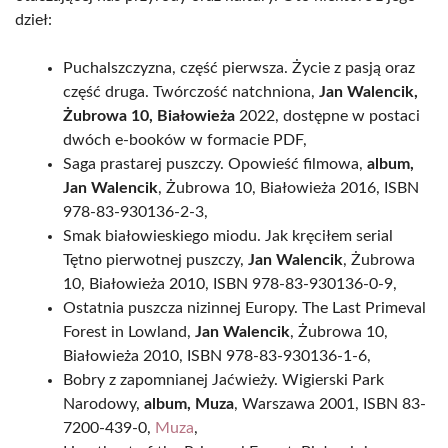
dzieł:
Puchalszczyzna, część pierwsza. Życie z pasją oraz
część druga. Twórczość natchniona,
Jan Walencik,
Żubrowa 10, Białowieża
2022, dostępne w postaci
dwóch e-booków w formacie PDF,
Saga prastarej puszczy. Opowieść filmowa,
album,
Jan Walencik
, Żubrowa 10, Białowieża 2016, ISBN
978-83-930136-2-3,
Smak białowieskiego miodu. Jak kręciłem serial
Tętno pierwotnej puszczy,
Jan Walencik
, Żubrowa
10, Białowieża 2010, ISBN 978-83-930136-0-9,
Ostatnia puszcza nizinnej Europy. The Last Primeval
Forest in Lowland,
Jan Walencik
, Żubrowa 10,
Białowieża 2010, ISBN 978-83-930136-1-6,
Bobry z zapomnianej Jaćwieży. Wigierski Park
Narodowy,
album, Muza
, Warszawa 2001, ISBN 83-
7200-439-0,
Muza
,