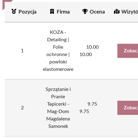
Pozycja
Firma
Ocena
Wizytó
KOZA -
Detailing |
Folie
10.00
1
Zobac
ochronne |
10.00
powłoki
elastomerowe
Sprzątanie i
Pranie
Tapicerki -
9.75
2
Zobac
Mag-Dom
9.75
Magdalena
Samonek