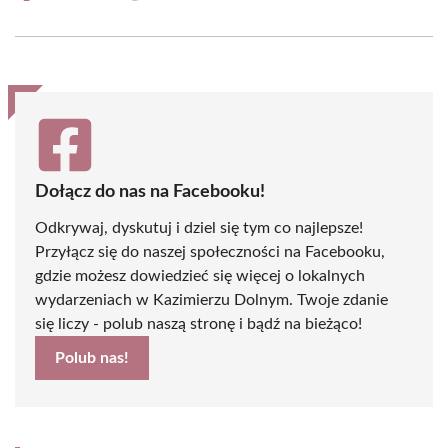
on
on
on
on
on
on
Facebook
X
Pinterest
WhatsApp
LinkedIn
Email
(Twitter)
Dołącz do nas na Facebooku!
Odkrywaj, dyskutuj i dziel się tym co najlepsze!
Przyłącz się do naszej społeczności na Facebooku,
gdzie możesz dowiedzieć się więcej o lokalnych
wydarzeniach w Kazimierzu Dolnym. Twoje zdanie
się liczy - polub naszą stronę i bądź na bieżąco!
Polub nas!