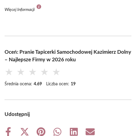
Więcej Informacji
Oceń: Pranie Tapicerki Samochodowej Kazimierz Dolny
– Najlepsze Firmy w 2026 roku
★
★
★
★
★
Średnia ocena:
4.69
Liczba ocen:
19
Udostępnij
Share
Share
Share
Share
Share
Share