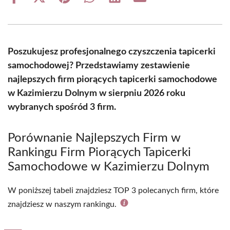
Share
Share
Share
Share
Share
Share
on
on
on
on
on
on
Facebook
X
Pinterest
WhatsApp
LinkedIn
Email
(Twitter)
Poszukujesz profesjonalnego czyszczenia tapicerki
samochodowej? Przedstawiamy zestawienie
najlepszych firm piorących tapicerki samochodowe
w Kazimierzu Dolnym w sierpniu 2026 roku
wybranych spośród 3 firm.
Porównanie Najlepszych Firm w
Rankingu Firm Piorących Tapicerki
Samochodowe w Kazimierzu Dolnym
W poniższej tabeli znajdziesz TOP 3 polecanych firm, które
znajdziesz w naszym rankingu.