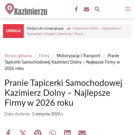
Przejdź
M
do
treści
Dołącz do nowej grupy
Kazimierz Dolny - Ogłoszenia |
UWAGA!
Sprzedam | Kupię | Zamienię | Praca
Strona główna
/
Firmy
/
Motoryzacja i Transport
/
Pranie
Tapicerki Samochodowej Kazimierz Dolny – Najlepsze Firmy w
2026 roku
Pranie Tapicerki Samochodowej
Kazimierz Dolny – Najlepsze
Firmy w 2026 roku
Data dodania:
1 sierpnia 2026 r.