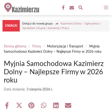
Przejdź
M
do
treści
Dołącz do nowej grupy
Kazimierz Dolny - Ogłoszenia |
UWAGA!
Sprzedam | Kupię | Zamienię | Praca
Strona główna
/
Firmy
/
Motoryzacja i Transport
/
Myjnia
Samochodowa Kazimierz Dolny – Najlepsze Firmy w 2026 roku
Myjnia Samochodowa Kazimierz
Dolny – Najlepsze Firmy w 2026
roku
Data dodania:
3 sierpnia 2026 r.
Share
Share
Share
Share
Share
Share
on
on
on
on
on
on