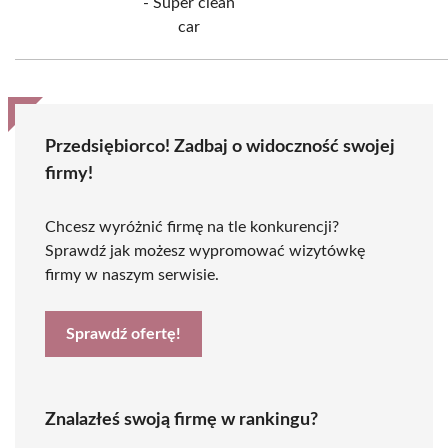
- Super clean
car
Przedsiębiorco! Zadbaj o widoczność swojej
firmy!
Chcesz wyróżnić firmę na tle konkurencji?
Sprawdź jak możesz wypromować wizytówkę
firmy w naszym serwisie.
Sprawdź ofertę!
Znalazłeś swoją firmę w rankingu?