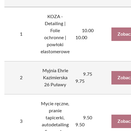
KOZA -
Detailing |
Folie
10.00
1
Zobac
ochronne |
10.00
powłoki
elastomerowe
Myjnia Ehrle
9.75
2
Kazimierska
Zobac
9.75
26 Puławy
Mycie ręczne,
pranie
tapicerki,
9.50
3
Zobac
autodetailing
9.50