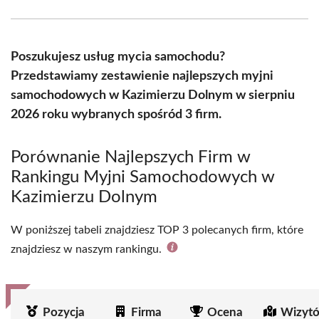
Facebook
X
Pinterest
WhatsApp
LinkedIn
Email
(Twitter)
Poszukujesz usług mycia samochodu?
Przedstawiamy zestawienie najlepszych myjni
samochodowych w Kazimierzu Dolnym w sierpniu
2026 roku wybranych spośród 3 firm.
Porównanie Najlepszych Firm w
Rankingu Myjni Samochodowych w
Kazimierzu Dolnym
W poniższej tabeli znajdziesz TOP 3 polecanych firm, które
znajdziesz w naszym rankingu.
Pozycja
Firma
Ocena
Wizytó