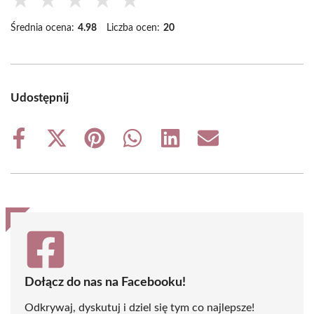
★
★
★
★
★
Średnia ocena:
4.98
Liczba ocen:
20
Udostępnij
Share
Share
Share
Share
Share
Share
on
on
on
on
on
on
Facebook
X
Pinterest
WhatsApp
LinkedIn
Email
(Twitter)
Dołącz do nas na Facebooku!
Odkrywaj, dyskutuj i dziel się tym co najlepsze!