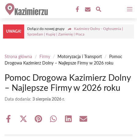
Przejdź
M
do
treści
Dołącz do nowej grupy
Kazimierz Dolny - Ogłoszenia |
UWAGA!
Sprzedam | Kupię | Zamienię | Praca
Strona główna
/
Firmy
/
Motoryzacja i Transport
/
Pomoc
Drogowa Kazimierz Dolny – Najlepsze Firmy w 2026 roku
Pomoc Drogowa Kazimierz Dolny
– Najlepsze Firmy w 2026 roku
Data dodania:
3 sierpnia 2026 r.
Share
Share
Share
Share
Share
Share
on
on
on
on
on
on
Facebook
X
Pinterest
WhatsApp
LinkedIn
Email
(Twitter)