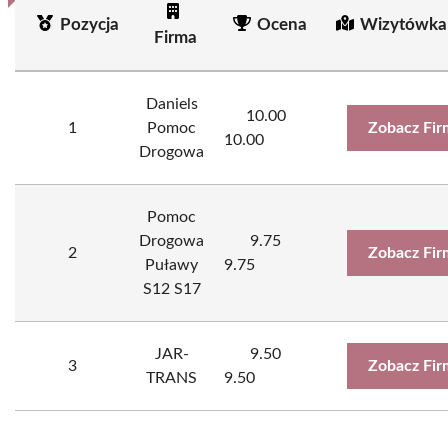
Pozycja
Ocena
Wizytówka
Firma
Daniels
10.00
1
Pomoc
Zobacz Fir
10.00
Drogowa
Pomoc
Drogowa
9.75
2
Zobacz Fir
Puławy
9.75
S12 S17
JAR-
9.50
3
Zobacz Fir
TRANS
9.50