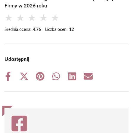
Firmy w 2026 roku
★
★
★
★
★
Średnia ocena:
4.76
Liczba ocen:
12
Udostępnij
Share
Share
Share
Share
Share
Share
on
on
on
on
on
on
Facebook
X
Pinterest
WhatsApp
LinkedIn
Email
(Twitter)