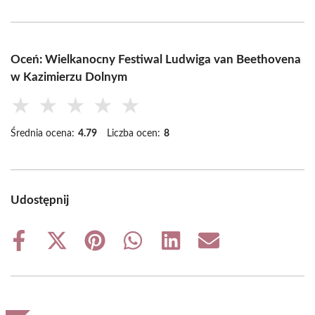
Oceń: Wielkanocny Festiwal Ludwiga van Beethovena
w Kazimierzu Dolnym
★
★
★
★
★
Średnia ocena:
4.79
Liczba ocen:
8
Udostępnij
Share
Share
Share
Share
Share
Share
on
on
on
on
on
on
Facebook
X
Pinterest
WhatsApp
LinkedIn
Email
(Twitter)