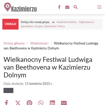
Przejdź
M
do
treści
Dołącz do nowej grupy
Kazimierz Dolny - Ogłoszenia |
UWAGA!
Sprzedam | Kupię | Zamienię | Praca
Strona główna
/
Wiadomości
/
Wielkanocny Festiwal Ludwiga
van Beethovena w Kazimierzu Dolnym
Wielkanocny Festiwal Ludwiga
van Beethovena w Kazimierzu
Dolnym
Data dodania:
11 kwietnia 2025 r.
Share
Share
Share
Share
Share
Share