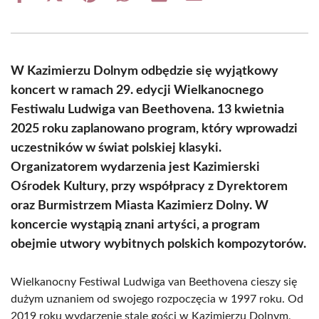
on
on
on
on
on
on
Facebook
X
Pinterest
WhatsApp
LinkedIn
Email
(Twitter)
W Kazimierzu Dolnym odbędzie się wyjątkowy
koncert w ramach 29. edycji Wielkanocnego
Festiwalu Ludwiga van Beethovena. 13 kwietnia
2025 roku zaplanowano program, który wprowadzi
uczestników w świat polskiej klasyki.
Organizatorem wydarzenia jest Kazimierski
Ośrodek Kultury, przy współpracy z Dyrektorem
oraz Burmistrzem Miasta Kazimierz Dolny. W
koncercie wystąpią znani artyści, a program
obejmie utwory wybitnych polskich kompozytorów.
Wielkanocny Festiwal Ludwiga van Beethovena cieszy się
dużym uznaniem od swojego rozpoczęcia w 1997 roku. Od
2019 roku wydarzenie stale gości w Kazimierzu Dolnym,