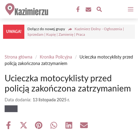
Przejdź
M
do
treści
Dołącz do nowej grupy
Kazimierz Dolny - Ogłoszenia |
UWAGA!
Sprzedam | Kupię | Zamienię | Praca
Strona główna
/
Kronika Policyjna
/
Ucieczka motocyklisty przed
policją zakończona zatrzymaniem
Ucieczka motocyklisty przed
policją zakończona zatrzymaniem
Data dodania:
13 listopada 2025 r.
Share
Share
Share
Share
Share
Share
on
on
on
on
on
on
Facebook
X
Pinterest
WhatsApp
LinkedIn
Email