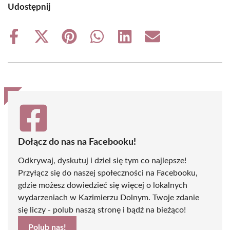
Udostępnij
Share
Share
Share
Share
Share
Share
on
on
on
on
on
on
Facebook
X
Pinterest
WhatsApp
LinkedIn
Email
(Twitter)
Dołącz do nas na Facebooku!
Odkrywaj, dyskutuj i dziel się tym co najlepsze!
Przyłącz się do naszej społeczności na Facebooku,
gdzie możesz dowiedzieć się więcej o lokalnych
wydarzeniach w Kazimierzu Dolnym. Twoje zdanie
się liczy - polub naszą stronę i bądź na bieżąco!
Polub nas!