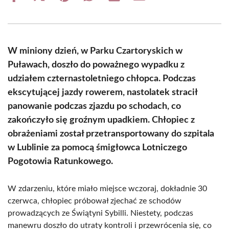
on
on
on
on
on
on
Facebook
X
Pinterest
WhatsApp
LinkedIn
Email
(Twitter)
W miniony dzień, w Parku Czartoryskich w
Puławach, doszło do poważnego wypadku z
udziałem czternastoletniego chłopca. Podczas
ekscytującej jazdy rowerem, nastolatek stracił
panowanie podczas zjazdu po schodach, co
zakończyło się groźnym upadkiem. Chłopiec z
obrażeniami został przetransportowany do szpitala
w Lublinie za pomocą śmigłowca Lotniczego
Pogotowia Ratunkowego.
W zdarzeniu, które miało miejsce wczoraj, dokładnie 30
czerwca, chłopiec próbował zjechać ze schodów
prowadzących ze Świątyni Sybilli. Niestety, podczas
manewru doszło do utraty kontroli i przewrócenia się, co