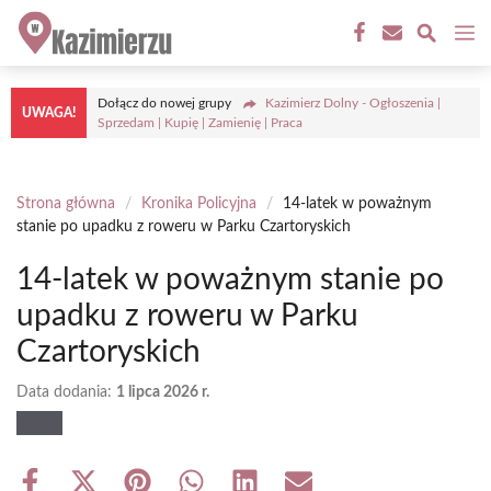
Przejdź
M
do
treści
Dołącz do nowej grupy
Kazimierz Dolny - Ogłoszenia |
UWAGA!
Sprzedam | Kupię | Zamienię | Praca
Strona główna
/
Kronika Policyjna
/
14-latek w poważnym
stanie po upadku z roweru w Parku Czartoryskich
14-latek w poważnym stanie po
upadku z roweru w Parku
Czartoryskich
Data dodania:
1 lipca 2026 r.
Share
Share
Share
Share
Share
Share