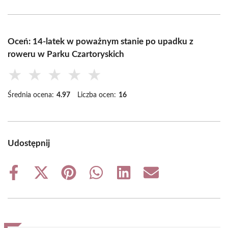
Oceń: 14-latek w poważnym stanie po upadku z
roweru w Parku Czartoryskich
★
★
★
★
★
Średnia ocena:
4.97
Liczba ocen:
16
Udostępnij
Share
Share
Share
Share
Share
Share
on
on
on
on
on
on
Facebook
X
Pinterest
WhatsApp
LinkedIn
Email
(Twitter)