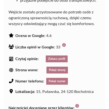
przyjazne podejście do osób transpłciowych.
Wejście zostało przystosowane do potrzeb osób z
ograniczoną sprawnością ruchową, dzięki czemu
wszyscy odwiedzający mogą czuć się komfortowo.
Ocena w Google:
4.6
Liczba opinii w Google:
33
Czytaj opinie:
Zobacz profil
Strona www:
Pokaż stronę
Numer telefonu:
Pokaż numer
Lokalizacja:
15, Puławska, 24-120 Bochotnica
Najczęściej doceniane przez klientów: