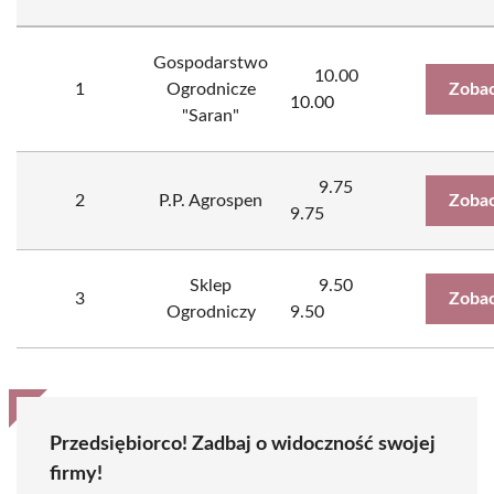
Gospodarstwo
10.00
1
Ogrodnicze
Zobac
10.00
"Saran"
9.75
2
P.P. Agrospen
Zobac
9.75
Sklep
9.50
3
Zobac
Ogrodniczy
9.50
Przedsiębiorco! Zadbaj o widoczność swojej
firmy!