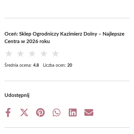
Oceń: Sklep Ogrodniczy Kazimierz Dolny – Najlepsze
Centra w 2026 roku
★
★
★
★
★
Średnia ocena:
4.8
Liczba ocen:
20
Udostępnij
Share
Share
Share
Share
Share
Share
on
on
on
on
on
on
Facebook
X
Pinterest
WhatsApp
LinkedIn
Email
(Twitter)