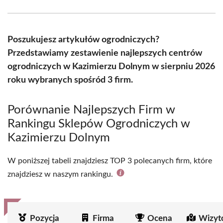
Facebook
X
Pinterest
WhatsApp
LinkedIn
Email
(Twitter)
Poszukujesz artykułów ogrodniczych?
Przedstawiamy zestawienie najlepszych centrów
ogrodniczych w Kazimierzu Dolnym w sierpniu 2026
roku wybranych spośród 3 firm.
Porównanie Najlepszych Firm w
Rankingu Sklepów Ogrodniczych w
Kazimierzu Dolnym
W poniższej tabeli znajdziesz TOP 3 polecanych firm, które
znajdziesz w naszym rankingu.
Pozycja
Firma
Ocena
Wizyt