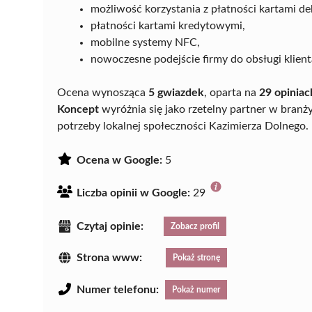
możliwość korzystania z płatności kartami d
płatności kartami kredytowymi,
mobilne systemy NFC,
nowoczesne podejście firmy do obsługi klient
Ocena wynosząca
5 gwiazdek
, oparta na
29 opiniac
Koncept
wyróżnia się jako rzetelny partner w bran
potrzeby lokalnej społeczności Kazimierza Dolnego.
Ocena w Google:
5
Liczba opinii w Google:
29
Czytaj opinie:
Zobacz profil
Strona www:
Pokaż stronę
Numer telefonu:
Pokaż numer