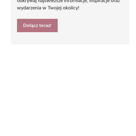
odkrywaj najświeższe informacje, inspiracje oraz
wydarzenia w Twojej okolicy!
Dołącz teraz!