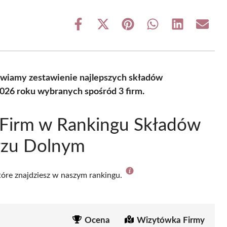
Share
Share
Share
Share
Share
Share
on
on
on
on
on
on
Facebook
X
Pinterest
WhatsApp
LinkedIn
Email
(Twitter)
wiamy zestawienie najlepszych składów
026 roku wybranych spośród 3 firm.
 Firm w Rankingu Składów
rzu Dolnym
które znajdziesz w naszym rankingu.
Ocena
Wizytówka Firmy