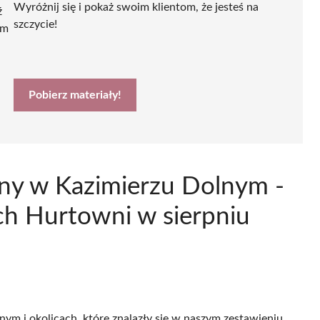
Wyróżnij się i pokaż swoim klientom, że jesteś na
ź
szczycie!
ym
Pobierz materiały!
ny w Kazimierzu Dolnym -
h Hurtowni w sierpniu
nym i okolicach, które znalazły się w naszym zestawieniu