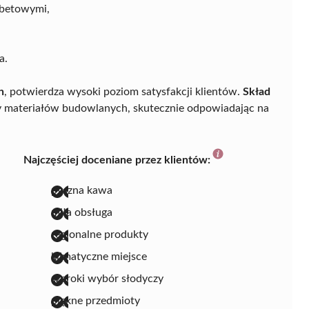
ebetowymi,
a.
h
, potwierdza wysoki poziom satysfakcji klientów.
Skład
ży materiałów budowlanych, skutecznie odpowiadając na
Najczęściej doceniane przez klientów:
pyszna kawa
miła obsługa
regionalne produkty
klimatyczne miejsce
szeroki wybór słodyczy
piękne przedmioty