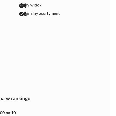
ładny widok
oryginalny asortyment
na w rankingu
.00 na 10