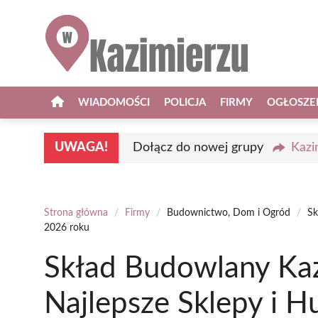
Przejdź
do
treści
WIADOMOŚCI
POLICJA
FIRMY
OGŁOSZE
UWAGA!
Dołącz do nowej grupy
Kazi
Strona główna
/
Firmy
/
Budownictwo, Dom i Ogród
/
Sk
2026 roku
Skład Budowlany Kaz
Najlepsze Sklepy i 