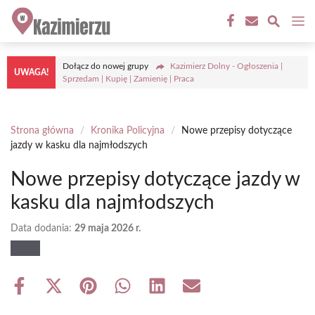
Przejdź
M
do
treści
Dołącz do nowej grupy
Kazimierz Dolny - Ogłoszenia |
UWAGA!
Sprzedam | Kupię | Zamienię | Praca
Strona główna
/
Kronika Policyjna
/
Nowe przepisy dotyczące
jazdy w kasku dla najmłodszych
Nowe przepisy dotyczące jazdy w
kasku dla najmłodszych
Data dodania:
29 maja 2026 r.
Share
Share
Share
Share
Share
Share
on
on
on
on
on
on
Facebook
X
Pinterest
WhatsApp
LinkedIn
Email