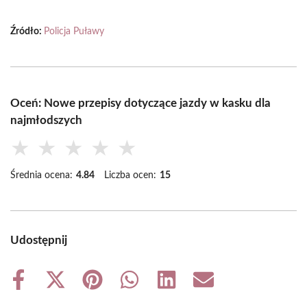
Źródło:
Policja Puławy
Oceń: Nowe przepisy dotyczące jazdy w kasku dla
najmłodszych
★
★
★
★
★
Średnia ocena:
4.84
Liczba ocen:
15
Udostępnij
Share
Share
Share
Share
Share
Share
on
on
on
on
on
on
Facebook
X
Pinterest
WhatsApp
LinkedIn
Email