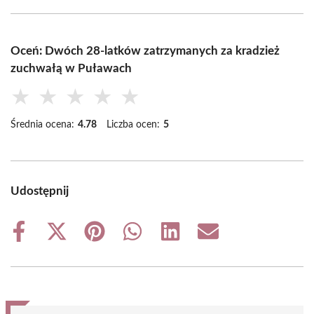
Oceń: Dwóch 28-latków zatrzymanych za kradzież
zuchwałą w Puławach
★
★
★
★
★
Średnia ocena:
4.78
Liczba ocen:
5
Udostępnij
Share
Share
Share
Share
Share
Share
on
on
on
on
on
on
Facebook
X
Pinterest
WhatsApp
LinkedIn
Email
(Twitter)