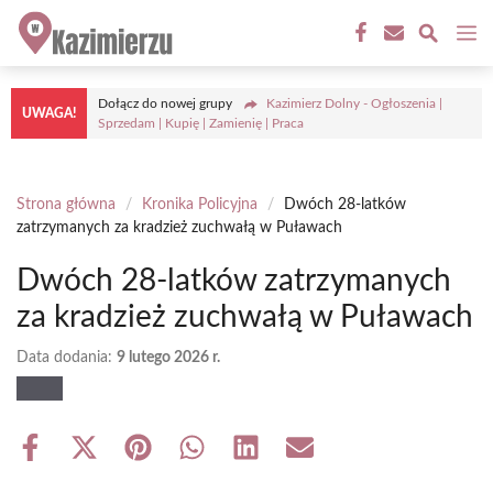
Przejdź
M
do
treści
Dołącz do nowej grupy
Kazimierz Dolny - Ogłoszenia |
UWAGA!
Sprzedam | Kupię | Zamienię | Praca
Strona główna
/
Kronika Policyjna
/
Dwóch 28-latków
zatrzymanych za kradzież zuchwałą w Puławach
Dwóch 28-latków zatrzymanych
za kradzież zuchwałą w Puławach
Data dodania:
9 lutego 2026 r.
Share
Share
Share
Share
Share
Share
on
on
on
on
on
on
Facebook
X
Pinterest
WhatsApp
LinkedIn
Email