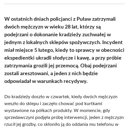
(Twitter)
W ostatnich dniach policjanci z Puław zatrzymali
dwóch mężczyzn w wieku 28 lat, którzy są
podejrzani o dokonanie kradzieży zuchwałej w
jednym z lokalnych sklepów spożywczych. Incydent
miał miejsce 5 lutego, kiedy to sprawcy w obecności
ekspedientki ukradli słodycze i kawę, a przy próbie
zatrzymania grozili jej przemocą. Obaj podejrzani
zostali aresztowani, a jeden z nich będzie
odpowiadał w warunkach recydywy.
Do kradzieży doszło w czwartek, kiedy dwóch mężczyzn
weszło do sklepu i zaczęło chować pod kurtkami
wystawione na półkach produkty. W momencie, gdy
sprzedawczyni podjęła próbę interwencji, jeden z mężczyzn
rzucił jej groźby, co skłoniło ją do oddania mu telefonu w