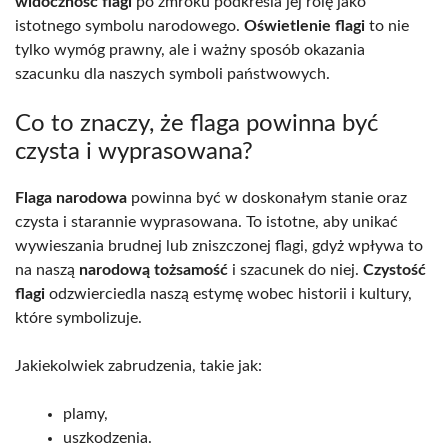
widoczność flagi
po zmroku podkreśla jej rolę jako
istotnego symbolu narodowego.
Oświetlenie flagi
to nie
tylko wymóg prawny, ale i ważny sposób okazania
szacunku dla naszych symboli państwowych.
Co to znaczy, że flaga powinna być
czysta i wyprasowana?
Flaga narodowa
powinna być w doskonałym stanie oraz
czysta i starannie wyprasowana. To istotne, aby unikać
wywieszania brudnej lub zniszczonej flagi, gdyż wpływa to
na naszą
narodową tożsamość
i szacunek do niej.
Czystość
flagi
odzwierciedla naszą estymę wobec historii i kultury,
które symbolizuje.
Jakiekolwiek zabrudzenia, takie jak:
plamy,
uszkodzenia.