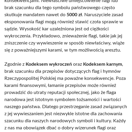
konsekwencjami. Niewłaściwe umiejscowienie flagi lub
brak szacunku dla tego symbolu państwowego często
skutkuje mandatem nawet do
5000 zł
. Naruszyciele zasad
eksponowania flagi mogą również stawić czoła sprawie w
sądzie. Wysokość kar uzależniona jest od ciężkości
wykroczenia. Przykładowo, znieważenie flagi, takie jak jej
zniszczenie czy wywieszenie w sposób niewłaściwy, wiąże
się z poważniejszymi karami, w tym możliwością aresztu.
Zgodnie z
Kodeksem wykroczeń
oraz
Kodeksem karnym
,
brak szacunku dla przepisów dotyczących flag i hymnów
Rzeczypospolitej Polskiej ma poważne konsekwencje. Poza
karami finansowymi, łamanie przepisów może również
prowadzić do utraty reputacji społecznej, jako że flaga
narodowa jest istotnym symbolem tożsamości i wartości
naszego państwa. Dlatego przestrzeganie zasad związanych
z jej wywieszaniem jest niezwykle istotne dla zachowania
szacunku dla naszych narodowych symboli i kultury. Każdy
z nas ma obowiązek dbać o dobry wizerunek flagi oraz