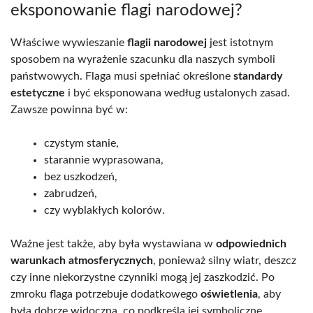
eksponowanie flagi narodowej?
Właściwe wywieszanie
flagii narodowej
jest istotnym
sposobem na wyrażenie szacunku dla naszych symboli
państwowych. Flaga musi spełniać określone
standardy
estetyczne
i być eksponowana według ustalonych zasad.
Zawsze powinna być w:
czystym stanie,
starannie wyprasowana,
bez uszkodzeń,
zabrudzeń,
czy wyblakłych kolorów.
Ważne jest także, aby była wystawiana w
odpowiednich
warunkach atmosferycznych
, ponieważ silny wiatr, deszcz
czy inne niekorzystne czynniki mogą jej zaszkodzić. Po
zmroku flaga potrzebuje dodatkowego
oświetlenia
, aby
była dobrze widoczna, co podkreśla jej symboliczne