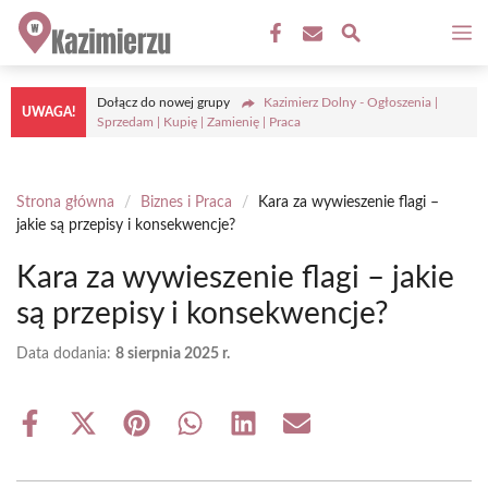
Przejdź
M
do
treści
Dołącz do nowej grupy
Kazimierz Dolny - Ogłoszenia |
UWAGA!
Sprzedam | Kupię | Zamienię | Praca
Strona główna
/
Biznes i Praca
/
Kara za wywieszenie flagi –
jakie są przepisy i konsekwencje?
Kara za wywieszenie flagi – jakie
są przepisy i konsekwencje?
Data dodania:
8 sierpnia 2025 r.
Share
Share
Share
Share
Share
Share
on
on
on
on
on
on
Facebook
X
Pinterest
WhatsApp
LinkedIn
Email
(Twitter)