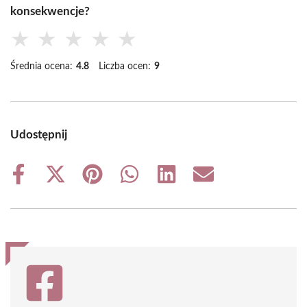
konsekwencje?
★
★
★
★
★
Średnia ocena:
4.8
Liczba ocen:
9
Udostępnij
Share
Share
Share
Share
Share
Share
on
on
on
on
on
on
Facebook
X
Pinterest
WhatsApp
LinkedIn
Email
(Twitter)