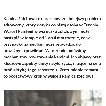
Facebook
X
Pinterest
WhatsApp
LinkedIn
Email
(Twitter)
Kamica żółciowa to coraz powszechniejszy problem
zdrowotny, który dotyka co piątą osobę w Europie.
Wzrost kamieni w woreczku żółciowym może
nastąpić w tempie od 1 do 4 mm rocznie, co w
przypadku zaniedbań może prowadzić do
poważnych powikłań. W artykule omówimy
mechanizmy powstawania kamieni, ich objawy oraz
kluczowe aspekty diety i stylu życia, mające na celu
profilaktykę tego schorzenia. Zrozumienie tematu
to podstawowy krok w walce z kamicą żółciową!