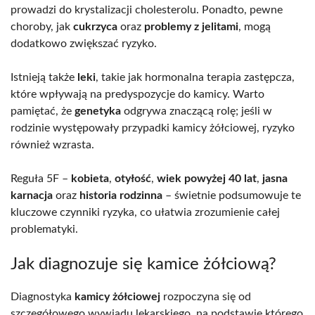
prowadzi do krystalizacji cholesterolu. Ponadto, pewne
choroby, jak
cukrzyca
oraz
problemy z jelitami
, mogą
dodatkowo zwiększać ryzyko.
Istnieją także
leki
, takie jak hormonalna terapia zastępcza,
które wpływają na predyspozycje do kamicy. Warto
pamiętać, że
genetyka
odgrywa znaczącą rolę; jeśli w
rodzinie występowały przypadki kamicy żółciowej, ryzyko
również wzrasta.
Reguła 5F –
kobieta
,
otyłość
,
wiek powyżej 40 lat
,
jasna
karnacja
oraz
historia rodzinna
– świetnie podsumowuje te
kluczowe czynniki ryzyka, co ułatwia zrozumienie całej
problematyki.
Jak diagnozuje się kamice żółciową?
Diagnostyka
kamicy żółciowej
rozpoczyna się od
szczegółowego wywiadu lekarskiego, na podstawie którego