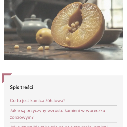
Spis treści
Co to jest kamica żółciowa?
Jakie są przyczyny wzrostu kamieni w woreczku
żółciowym?