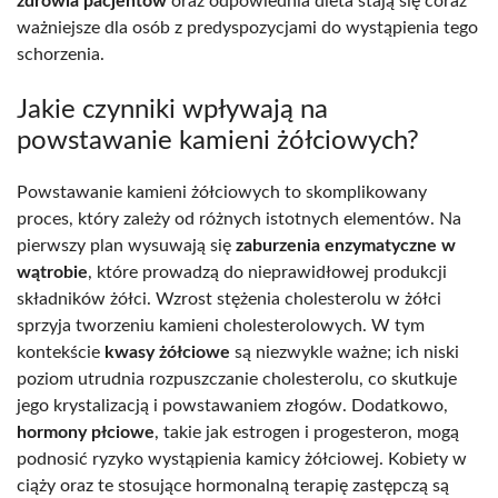
zdrowia pacjentów
oraz odpowiednia dieta stają się coraz
ważniejsze dla osób z predyspozycjami do wystąpienia tego
schorzenia.
Jakie czynniki wpływają na
powstawanie kamieni żółciowych?
Powstawanie kamieni żółciowych to skomplikowany
proces, który zależy od różnych istotnych elementów. Na
pierwszy plan wysuwają się
zaburzenia enzymatyczne w
wątrobie
, które prowadzą do nieprawidłowej produkcji
składników żółci. Wzrost stężenia cholesterolu w żółci
sprzyja tworzeniu kamieni cholesterolowych. W tym
kontekście
kwasy żółciowe
są niezwykle ważne; ich niski
poziom utrudnia rozpuszczanie cholesterolu, co skutkuje
jego krystalizacją i powstawaniem złogów. Dodatkowo,
hormony płciowe
, takie jak estrogen i progesteron, mogą
podnosić ryzyko wystąpienia kamicy żółciowej. Kobiety w
ciąży oraz te stosujące hormonalną terapię zastępczą są