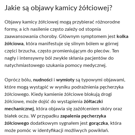
Jakie są objawy kamicy żółciowej?
Objawy kamicy żółciowej mogą przybierać różnorodne
formy, a ich nasilenie często zależy od stopnia
zaawansowania choroby. Głównym symptomem jest
kolka
żółciowa
, która manifestuje się silnym bólem w górnej
części brzucha, często promieniującym do pleców. Ten
nagły i intensywny ból zwykle skłania pacjentów do
natychmiastowego szukania pomocy medycznej.
Oprócz bólu,
nudności
i
wymioty
są typowymi objawami,
które mogą wystąpić w wyniku podrażnienia pęcherzyka
żółciowego. Kiedy kamienie żółciowe blokują drogi
żółciowe, może dojść do wystąpienia
żółtaczki
mechanicznej
, która objawia się zażółceniem skóry oraz
białek oczu. W przypadku
zapalenia pęcherzyka
żółciowego
dodatkowym sygnałem jest
gorączka
, która
może pomóc w identyfikacji możliwych powikłań.