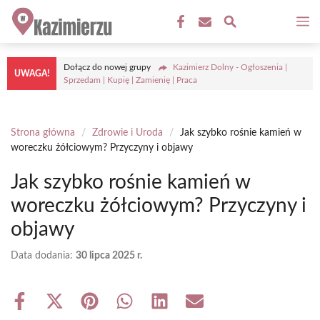
Przejdź
M
do
treści
Dołącz do nowej grupy
Kazimierz Dolny - Ogłoszenia |
UWAGA!
Sprzedam | Kupię | Zamienię | Praca
Strona główna
/
Zdrowie i Uroda
/
Jak szybko rośnie kamień w
woreczku żółciowym? Przyczyny i objawy
Jak szybko rośnie kamień w
woreczku żółciowym? Przyczyny i
objawy
Data dodania:
30 lipca 2025 r.
Share
Share
Share
Share
Share
Share
on
on
on
on
on
on