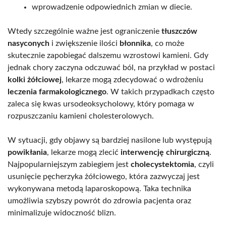
wprowadzenie odpowiednich zmian w diecie.
Wtedy szczególnie ważne jest ograniczenie
tłuszczów
nasyconych
i zwiększenie ilości
błonnika
, co może
skutecznie zapobiegać dalszemu wzrostowi kamieni. Gdy
jednak chory zaczyna odczuwać ból, na przykład w postaci
kolki żółciowej
, lekarze mogą zdecydować o wdrożeniu
leczenia farmakologicznego
. W takich przypadkach często
zaleca się kwas ursodeoksycholowy, który pomaga w
rozpuszczaniu kamieni cholesterolowych.
W sytuacji, gdy objawy są bardziej nasilone lub występują
powikłania
, lekarze mogą zlecić
interwencję chirurgiczną
.
Najpopularniejszym zabiegiem jest
cholecystektomia
, czyli
usunięcie pęcherzyka żółciowego, która zazwyczaj jest
wykonywana metodą laparoskopową. Taka technika
umożliwia szybszy powrót do zdrowia pacjenta oraz
minimalizuje widoczność blizn.