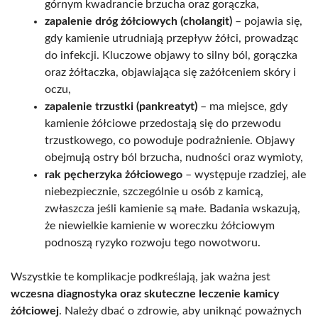
górnym kwadrancie brzucha oraz gorączka,
zapalenie dróg żółciowych (cholangit)
– pojawia się,
gdy kamienie utrudniają przepływ żółci, prowadząc
do infekcji. Kluczowe objawy to silny ból, gorączka
oraz żółtaczka, objawiająca się zażółceniem skóry i
oczu,
zapalenie trzustki (pankreatyt)
– ma miejsce, gdy
kamienie żółciowe przedostają się do przewodu
trzustkowego, co powoduje podrażnienie. Objawy
obejmują ostry ból brzucha, nudności oraz wymioty,
rak pęcherzyka żółciowego
– występuje rzadziej, ale
niebezpiecznie, szczególnie u osób z kamicą,
zwłaszcza jeśli kamienie są małe. Badania wskazują,
że niewielkie kamienie w woreczku żółciowym
podnoszą ryzyko rozwoju tego nowotworu.
Wszystkie te komplikacje podkreślają, jak ważna jest
wczesna diagnostyka oraz skuteczne leczenie kamicy
żółciowej
. Należy dbać o zdrowie, aby uniknąć poważnych