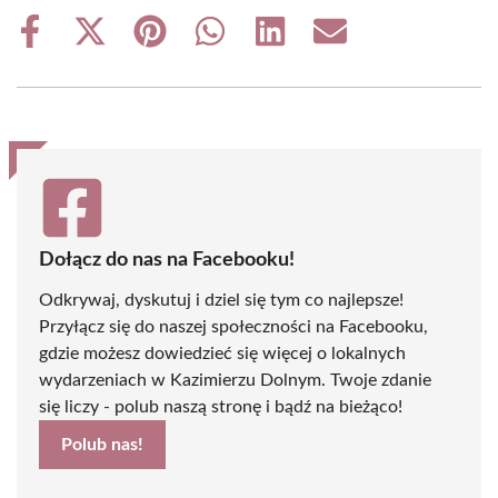
Share
Share
Share
Share
Share
Share
on
on
on
on
on
on
Facebook
X
Pinterest
WhatsApp
LinkedIn
Email
(Twitter)
Dołącz do nas na Facebooku!
Odkrywaj, dyskutuj i dziel się tym co najlepsze!
Przyłącz się do naszej społeczności na Facebooku,
gdzie możesz dowiedzieć się więcej o lokalnych
wydarzeniach w Kazimierzu Dolnym. Twoje zdanie
się liczy - polub naszą stronę i bądź na bieżąco!
Polub nas!