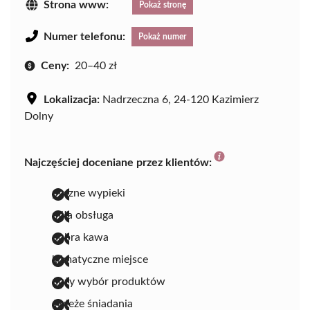
Strona www:
Pokaż stronę
Numer telefonu:
Pokaż numer
Ceny:
20–40 zł
Lokalizacja:
Nadrzeczna 6, 24-120 Kazimierz
Dolny
Najczęściej doceniane przez klientów:
pyszne wypieki
miła obsługa
dobra kawa
klimatyczne miejsce
duży wybór produktów
świeże śniadania