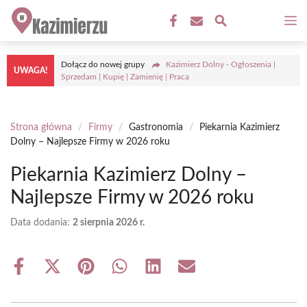
Przejdź
M
do
treści
Dołącz do nowej grupy
Kazimierz Dolny - Ogłoszenia |
UWAGA!
Sprzedam | Kupię | Zamienię | Praca
Strona główna
/
Firmy
/
Gastronomia
/
Piekarnia Kazimierz
Dolny – Najlepsze Firmy w 2026 roku
Piekarnia Kazimierz Dolny –
Najlepsze Firmy w 2026 roku
Data dodania:
2 sierpnia 2026 r.
Share
Share
Share
Share
Share
Share
on
on
on
on
on
on
Facebook
X
Pinterest
WhatsApp
LinkedIn
Email
(Twitter)