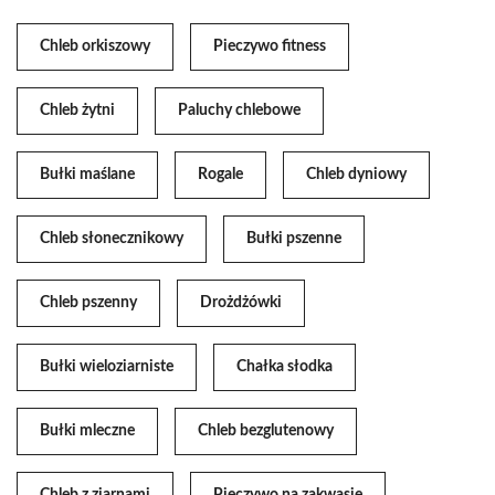
Chleb orkiszowy
Pieczywo fitness
Chleb żytni
Paluchy chlebowe
Bułki maślane
Rogale
Chleb dyniowy
Chleb słonecznikowy
Bułki pszenne
Chleb pszenny
Drożdżówki
Bułki wieloziarniste
Chałka słodka
Bułki mleczne
Chleb bezglutenowy