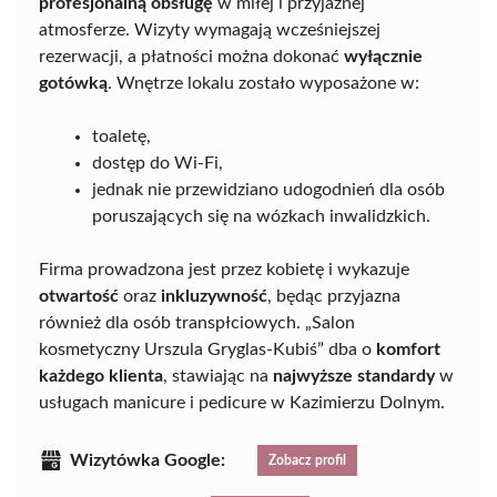
profesjonalną obsługę
w miłej i przyjaznej
atmosferze. Wizyty wymagają wcześniejszej
rezerwacji, a płatności można dokonać
wyłącznie
gotówką
. Wnętrze lokalu zostało wyposażone w:
toaletę,
dostęp do Wi-Fi,
jednak nie przewidziano udogodnień dla osób
poruszających się na wózkach inwalidzkich.
Firma prowadzona jest przez kobietę i wykazuje
otwartość
oraz
inkluzywność
, będąc przyjazna
również dla osób transpłciowych. „Salon
kosmetyczny Urszula Gryglas-Kubiś” dba o
komfort
każdego klienta
, stawiając na
najwyższe standardy
w
usługach manicure i pedicure w Kazimierzu Dolnym.
Wizytówka Google:
Zobacz profil