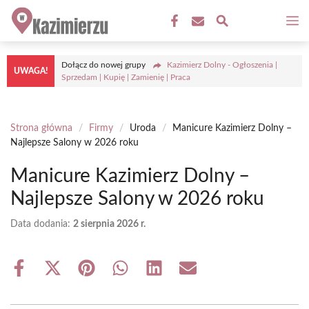
Przejdź
M
do
treści
Dołącz do nowej grupy
Kazimierz Dolny - Ogłoszenia |
UWAGA!
Sprzedam | Kupię | Zamienię | Praca
Strona główna
/
Firmy
/
Uroda
/
Manicure Kazimierz Dolny –
Najlepsze Salony w 2026 roku
Manicure Kazimierz Dolny –
Najlepsze Salony w 2026 roku
Data dodania:
2 sierpnia 2026 r.
Share
Share
Share
Share
Share
Share
on
on
on
on
on
on
Facebook
X
Pinterest
WhatsApp
LinkedIn
Email
(Twitter)