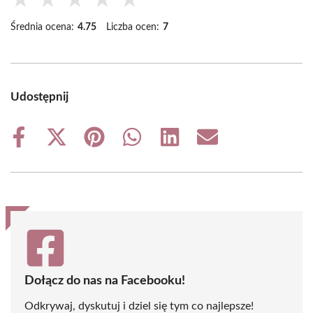
★
★
★
★
★
Średnia ocena:
4.75
Liczba ocen:
7
Udostępnij
Share
Share
Share
Share
Share
Share
on
on
on
on
on
on
Facebook
X
Pinterest
WhatsApp
LinkedIn
Email
(Twitter)
Dołącz do nas na Facebooku!
Odkrywaj, dyskutuj i dziel się tym co najlepsze!