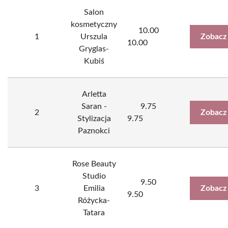
Salon
kosmetyczny
10.00
1
Urszula
Zobacz
10.00
Gryglas-
Kubiś
Arletta
Saran -
9.75
2
Zobacz
Stylizacja
9.75
Paznokci
Rose Beauty
Studio
9.50
3
Emilia
Zobacz
9.50
Różycka-
Tatara