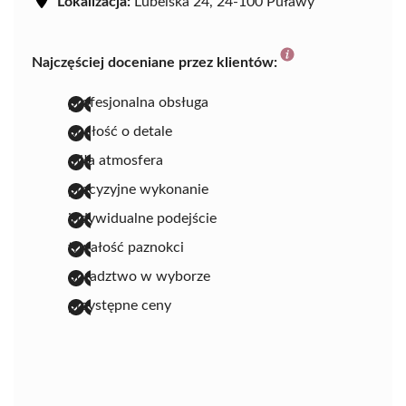
Lokalizacja:
Lubelska 24, 24-100 Puławy
Najczęściej doceniane przez klientów:
profesjonalna obsługa
dbałość o detale
miła atmosfera
precyzyjne wykonanie
indywidualne podejście
trwałość paznokci
doradztwo w wyborze
przystępne ceny