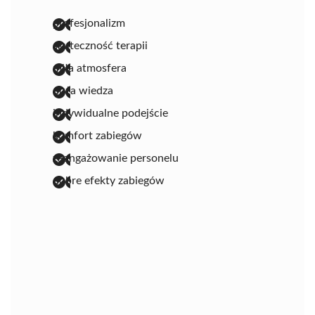
profesjonalizm
skuteczność terapii
miła atmosfera
duża wiedza
indywidualne podejście
komfort zabiegów
zaangażowanie personelu
dobre efekty zabiegów