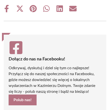
Share
Share
Share
Share
Share
Share
on
on
on
on
on
on
Facebook
X
Pinterest
WhatsApp
LinkedIn
Email
(Twitter)
Dołącz do nas na Facebooku!
Odkrywaj, dyskutuj i dziel się tym co najlepsze!
Przyłącz się do naszej społeczności na Facebooku,
gdzie możesz dowiedzieć się więcej o lokalnych
wydarzeniach w Kazimierzu Dolnym. Twoje zdanie
się liczy - polub naszą stronę i bądź na bieżąco!
Polub nas!