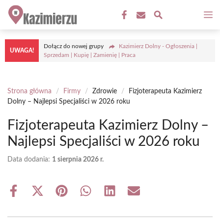
Przejdź
M
do
treści
Dołącz do nowej grupy
Kazimierz Dolny - Ogłoszenia |
UWAGA!
Sprzedam | Kupię | Zamienię | Praca
Strona główna
/
Firmy
/
Zdrowie
/
Fizjoterapeuta Kazimierz
Dolny – Najlepsi Specjaliści w 2026 roku
Fizjoterapeuta Kazimierz Dolny –
Najlepsi Specjaliści w 2026 roku
Data dodania:
1 sierpnia 2026 r.
Share
Share
Share
Share
Share
Share
on
on
on
on
on
on
Facebook
X
Pinterest
WhatsApp
LinkedIn
Email
(Twitter)