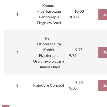
Komora
Hiperbaryczna
10.00
1
Z
Tlenoterapia
10.00
Zbigniew Woś
Pani
Fizjoterapeuta
Kobiet
9.75
2
Z
Fizjoterapia
9.75
Uroginekologiczna
Klaudia Duda
9.50
3
FizjoCare Concept
Z
9.50