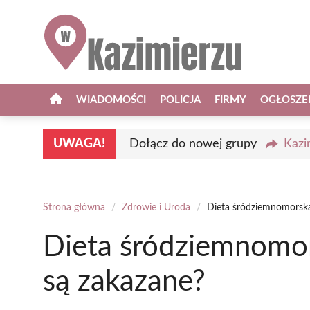
Przejdź
do
treści
WIADOMOŚCI
POLICJA
FIRMY
OGŁOSZE
UWAGA!
Dołącz do nowej grupy
Kazi
Strona główna
/
Zdrowie i Uroda
/
Dieta śródziemnomorska
Dieta śródziemnomor
są zakazane?