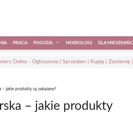
NIA
PRACA
POGODA
NEKROLOGI
DLA MIESZKAŃ
mierz Dolny - Ogłoszenia | Sprzedam | Kupię | Zamienię 
 – jakie produkty są zakazane?
ska – jakie produkty