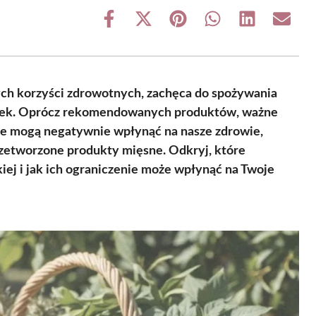
Share
Share
Share
Share
Share
Share
on
on
on
on
on
on
Facebook
X
Pinterest
WhatsApp
LinkedIn
Email
(Twitter)
ych korzyści zdrowotnych, zachęca do spożywania
iwek. Oprócz rekomendowanych produktów, ważne
re mogą negatywnie wpłynąć na nasze zdrowie,
przetworzone produkty mięsne. Odkryj, które
ej i jak ich ograniczenie może wpłynąć na Twoje