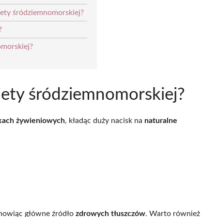
iety śródziemnomorskiej?
?
omorskiej?
iety śródziemnomorskiej?
kach żywieniowych
, kładąc duży nacisk na
naturalne
tanowiąc główne źródło
zdrowych tłuszczów
. Warto również