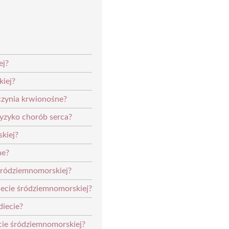
ej?
kiej?
czynia krwionośne?
yzyko chorób serca?
kiej?
ne?
śródziemnomorskiej?
iecie śródziemnomorskiej?
iecie?
cie śródziemnomorskiej?