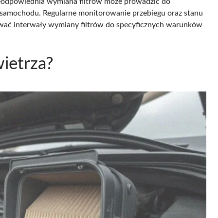
Nieodpowiednia wymiana filtrów może prowadzić do
 samochodu. Regularne monitorowanie przebiegu oraz stanu
sować interwały wymiany filtrów do specyficznych warunków
wietrza?