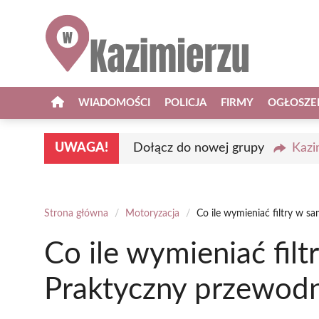
Przejdź
do
treści
WIADOMOŚCI
POLICJA
FIRMY
OGŁOSZE
UWAGA!
Dołącz do nowej grupy
Kazi
Strona główna
/
Motoryzacja
/
Co ile wymieniać filtry w 
Co ile wymieniać fil
Praktyczny przewodn