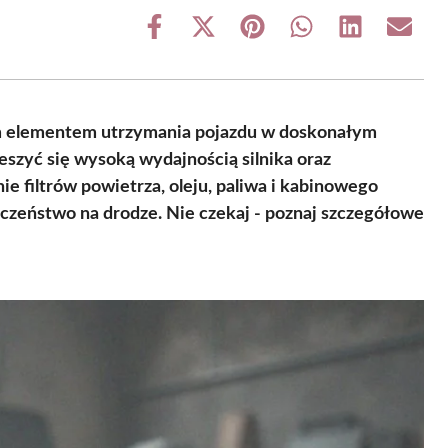
Share
Share
Share
Share
Share
Share
on
on
on
on
on
on
Facebook
X
Pinterest
WhatsApp
LinkedIn
Email
(Twitter)
m elementem utrzymania pojazdu w doskonałym
cieszyć się wysoką wydajnością silnika oraz
e filtrów powietrza, oleju, paliwa i kabinowego
zeństwo na drodze. Nie czekaj - poznaj szczegółowe