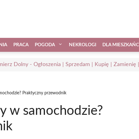
NIA
PRACA
POGODA
NEKROLOGI
DLA MIESZKAŃ
mierz Dolny - Ogłoszenia | Sprzedam | Kupię | Zamienię 
samochodzie? Praktyczny przewodnik
try w samochodzie?
ik