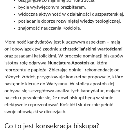
osiągnięcie co najmniej 35. roku życia,
bycie wyświęconym prezbiterem,
widoczna aktywność w działalności duszpasterskiej,
posiadanie dobrze rozwiniętej wiedzy teologicznej,
znajomość nauczania Kościoła.
Moralność kandydatów jest kluczowym aspektem – mają
oni obowiązek żyć zgodnie z
chrześcijańskimi wartościami
oraz zasadami katolickimi. W procesie nominacji biskupów
istotną rolę odgrywa
Nuncjatura Apostolska
, która
reprezentuje papieża. Zbierając opinie i rekomendacje od
różnych źródeł, przygotowuje konkretne propozycje, które
następnie kieruje do Watykanu. W stolicy apostolskiej
odbywa się szczegółowa analiza tych kandydatur, mająca
na celu upewnienie się, że nowi biskupi będą w stanie
efektywnie reprezentować Kościół i skutecznie pełnić
swoje obowiązki w diecezjach.
Co to jest konsekracja biskupa?