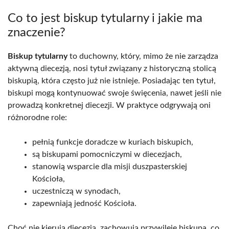
Co to jest biskup tytularny i jakie ma
znaczenie?
Biskup tytularny
to duchowny, który, mimo że nie zarządza
aktywną diecezją, nosi tytuł związany z historyczną stolicą
biskupią, która często już nie istnieje. Posiadając ten tytuł,
biskupi mogą kontynuować swoje święcenia, nawet jeśli nie
prowadzą konkretnej diecezji. W praktyce odgrywają oni
różnorodne role:
pełnią funkcje doradcze w kuriach biskupich,
są biskupami pomocniczymi w diecezjach,
stanowią wsparcie dla misji duszpasterskiej
Kościoła,
uczestniczą w synodach,
zapewniają jedność Kościoła.
Choć nie kierują diecezją, zachowują przywileje biskupa, co