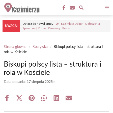
Przejdź
M
do
treści
Dołącz do nowej grupy
Kazimierz Dolny - Ogłoszenia |
UWAGA!
Sprzedam | Kupię | Zamienię | Praca
Strona główna
/
Rozrywka
/
Biskupi polscy lista – struktura i
rola w Kościele
Biskupi polscy lista – struktura i
rola w Kościele
Data dodania:
17 sierpnia 2025 r.
Share
Share
Share
Share
Share
Share
on
on
on
on
on
on
Facebook
X
Pinterest
WhatsApp
LinkedIn
Email
(Twitter)