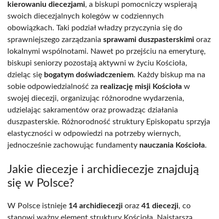
kierowaniu diecezjami
, a biskupi pomocniczy wspierają
swoich diecezjalnych kolegów w codziennych
obowiązkach. Taki podział władzy przyczynia się do
sprawniejszego zarządzania
sprawami duszpasterskimi
oraz
lokalnymi wspólnotami. Nawet po przejściu na emeryturę,
biskupi seniorzy pozostają aktywni w życiu Kościoła,
dzieląc się
bogatym doświadczeniem
. Każdy biskup ma na
sobie odpowiedzialność za
realizację misji Kościoła
w
swojej diecezji, organizując różnorodne wydarzenia,
udzielając sakramentów oraz prowadząc działania
duszpasterskie. Różnorodność struktury Episkopatu sprzyja
elastyczności w odpowiedzi na potrzeby wiernych,
jednocześnie zachowując fundamenty
nauczania Kościoła
.
Jakie diecezje i archidiecezje znajdują
się w Polsce?
W Polsce istnieje
14 archidiecezji
oraz
41 diecezji
, co
stanowi ważny element struktury Kościoła. Najstarszą