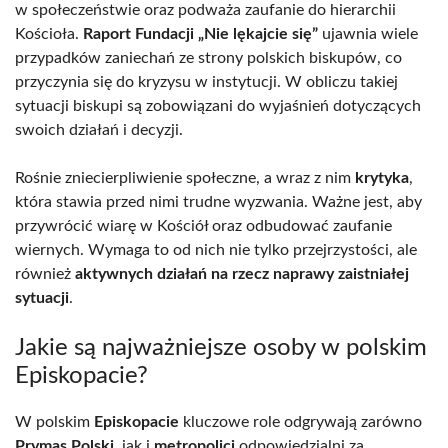
w społeczeństwie oraz podważa zaufanie do hierarchii
Kościoła.
Raport Fundacji „Nie lękajcie się”
ujawnia wiele
przypadków zaniechań ze strony polskich biskupów, co
przyczynia się do kryzysu w instytucji. W obliczu takiej
sytuacji biskupi są zobowiązani do wyjaśnień dotyczących
swoich działań i decyzji.
Rośnie zniecierpliwienie społeczne, a wraz z nim
krytyka
,
która stawia przed nimi trudne wyzwania. Ważne jest, aby
przywrócić wiarę w Kościół oraz odbudować zaufanie
wiernych. Wymaga to od nich nie tylko przejrzystości, ale
również
aktywnych działań na rzecz naprawy zaistniałej
sytuacji
.
Jakie są najważniejsze osoby w polskim
Episkopacie?
W polskim
Episkopacie
kluczowe role odgrywają zarówno
Prymas Polski
, jak i
metropolici
odpowiedzialni za