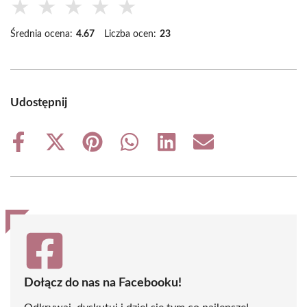
★
★
★
★
★
Średnia ocena:
4.67
Liczba ocen:
23
Udostępnij
Share
Share
Share
Share
Share
Share
on
on
on
on
on
on
Facebook
X
Pinterest
WhatsApp
LinkedIn
Email
(Twitter)
Dołącz do nas na Facebooku!